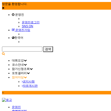
방문을 환영합니다.
운영진
운영진로그인
SNS ON
운영진가입
한국어
대회요강
코스안내
참가신청조회
포토갤러리
참여마당
공지사항
자유게시판
운영진