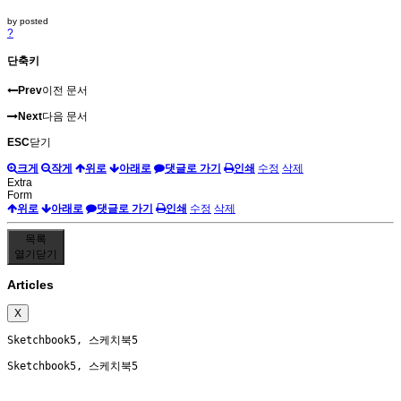
by
posted
?
단축키
Prev
이전 문서
Next
다음 문서
ESC
닫기
크게
작게
위로
아래로
댓글로 가기
인쇄
수정
삭제
Extra
Form
위로
아래로
댓글로 가기
인쇄
수정
삭제
목록
열기
닫기
Articles
X
Sketchbook5, 스케치북5
Sketchbook5, 스케치북5