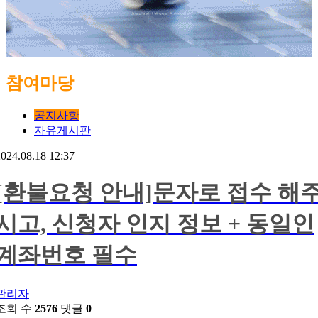
참여마당
공지사항
자유게시판
024.08.18 12:37
[환불요청 안내]문자로 접수 해
시고, 신청자 인지 정보 + 동일인
계좌번호 필수
관리자
조회 수
2576
댓글
0