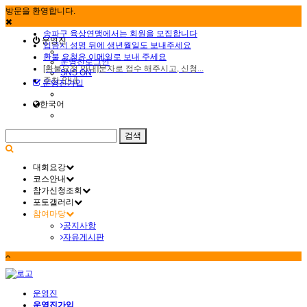
방문을 환영합니다.
송파구 육상연맹에서는 회원을 모집합니다
운영진
입금시 성명 뒤에 생년월일도 보내주세요
환불 요청은 이메일로 보내 주세요
운영진로그인
[환불요청 안내]문자로 접수 해주시고, 신청...
SNS ON
주차 안내
운영진가입
한국어
대회요강
코스안내
참가신청조회
포토갤러리
참여마당
공지사항
자유게시판
운영진
운영진가입